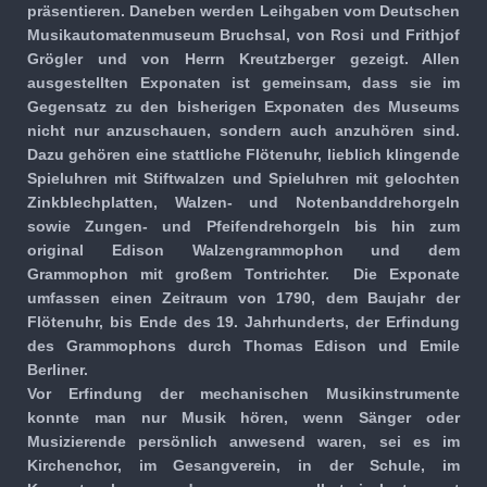
präsentieren. Daneben werden Leihgaben vom Deutschen
Musik­auto­maten­museum Bruchsal, von Rosi und Frithjof
Grögler und von Herrn Kreutzberger gezeigt. Allen
ausgestellten Exponaten ist gemeinsam, dass sie im
Gegensatz zu den bisherigen Exponaten des Museums
nicht nur anzuschauen, sondern auch anzuhören sind.
Dazu gehören eine stattliche Flötenuhr, lieblich klingende
Spieluhren mit Stiftwalzen und Spieluhren mit gelochten
Zinkblechplatten, Walzen- und Notenband­drehorgeln
sowie Zungen- und Pfeifen­drehorgeln bis hin zum
original Edison Walzengrammophon und dem
Grammophon mit großem Tontrichter. Die Exponate
umfassen einen Zeitraum von 1790, dem Baujahr der
Flötenuhr, bis Ende des 19. Jahr­hunderts, der Erfindung
des Grammophons durch Thomas Edison und Emile
Berliner.
Vor Erfindung der mechanischen Musikinstrumente
konnte man nur Musik hören, wenn Sänger oder
Musizierende persönlich anwesend waren, sei es im
Kirchen­chor, im Gesangverein, in der Schule, im