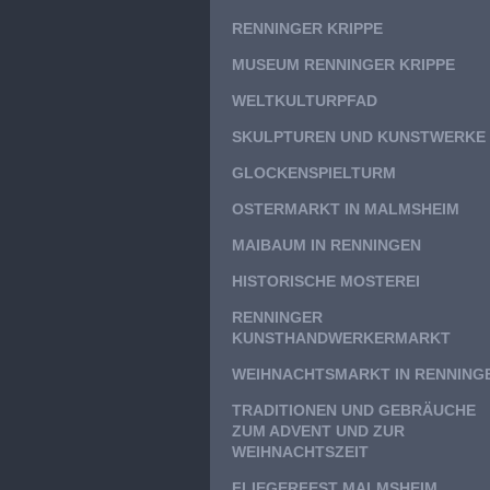
RENNINGER KRIPPE
MUSEUM RENNINGER KRIPPE
WELTKULTURPFAD
SKULPTUREN UND KUNSTWERKE
GLOCKENSPIELTURM
OSTERMARKT IN MALMSHEIM
MAIBAUM IN RENNINGEN
HISTORISCHE MOSTEREI
RENNINGER
KUNSTHANDWERKERMARKT
WEIHNACHTSMARKT IN RENNING
TRADITIONEN UND GEBRÄUCHE
ZUM ADVENT UND ZUR
WEIHNACHTSZEIT
FLIEGERFEST MALMSHEIM