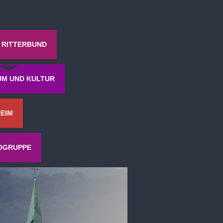
 RITTERBUND
M UND KULTUR
EIM
OGRUPPE