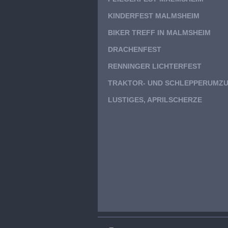
KINDERFEST MALMSHEIM
BIKER TREFF IN MALMSHEIM
DRACHENFEST
RENNINGER LICHTERFEST
TRAKTOR- UND SCHLEPPERUMZ
LUSTIGES, APRILSCHERZE